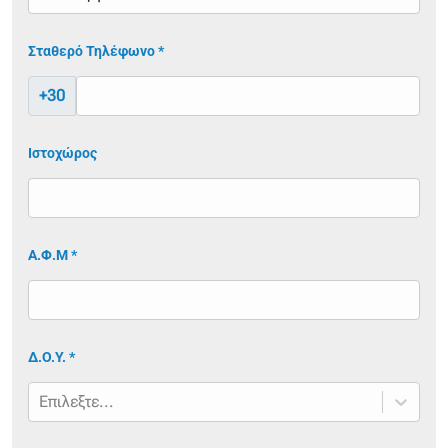
Σταθερό Τηλέφωνο *
+30
Ιστοχώρος
Α.Φ.Μ *
Δ.Ο.Υ. *
Επιλεξτε...