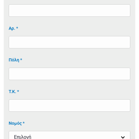
Αρ. *
Πόλη *
Τ.Κ. *
Νομός *