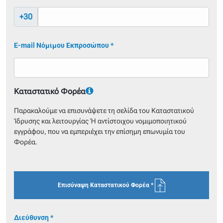
+30
E-mail Νόμιμου Εκπροσώπου *
Καταστατικό Φορέα
Παρακαλούμε να επισυνάψετε τη σελίδα του Καταστατικού
Ίδρυσης και λειτουργίας ή αντίστοιχου νομιμοποιητικού
εγγράφου, που να εμπεριέχει την επίσημη επωνυμία του
Φορέα.
Powered by FilePond
Files
Επισύναψη Καταστατικού Φορέα *
Διεύθυνση *