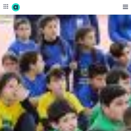
Skip to Main Content
Αθλητισμός - corporate.opap.gr