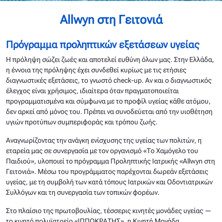
Allwyn στη Γειτονιά
Πρόγραμμα προληπτικών εξετάσεων υγείας
Η πρόληψη σώζει ζωές και αποτελεί ευθύνη όλων μας. Στην Ελλάδα,
η έννοια της πρόληψης έχει συνδεθεί κυρίως με τις ετήσιες
διαγνωστικές εξετάσεις, το γνωστό check-up. Αν και ο διαγνωστικός
έλεγχος είναι χρήσιμος, ιδιαίτερα όταν πραγματοποιείται
προγραμματισμένα και σύμφωνα με το προφίλ υγείας κάθε ατόμου,
δεν αρκεί από μόνος του. Πρέπει να συνοδεύεται από την υιοθέτηση
υγιών προτύπων συμπεριφοράς και τρόπου ζωής.​
Αναγνωρίζοντας την ανάγκη ενίσχυσης της υγείας των πολιτών, η
εταρεία μας σε συνεργασία με τον οργανισμό «Το Χαμόγελο του
Παιδιού», υλοποιεί το πρόγραμμα Προληπτικής Ιατρικής «Allwyn στη
Γειτονιά». Μέσω του προγράμματος παρέχονται δωρεάν εξετάσεις
υγείας, με τη συμβολή των κατά τόπους Ιατρικών και Οδοντιατρικών
Συλλόγων και τη συνεργασία των τοπικών φορέων.​
Στο πλαίσιο της πρωτοβουλίας, τέσσερις κινητές μονάδες υγείας —
το κινητό πολυϊατρείο «ΙΠΠΟΚΡΑΤΗΣ», η Κινητή Μονάδα