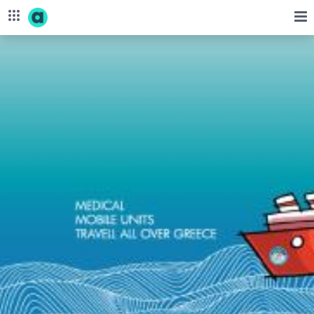
Skip to Main Content
Allwyn στη Γειτονιά - corporate.opap.gr