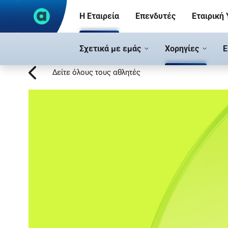
Skip to Main Content
Η Εταιρεία
Επενδυτές
Εταιρική
Σχετικά με εμάς
Χορηγίες
Ε
Michalis Anastasakis - corporate.opap.g
Δείτε όλους τους αθλητές