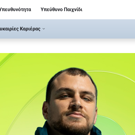
 Υπευθυνότητα
Υπεύθυνο Παιχνίδι
υκαιρίες Καριέρας
r