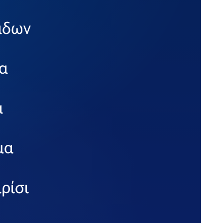
άδων
α
α
μα
ρίσι