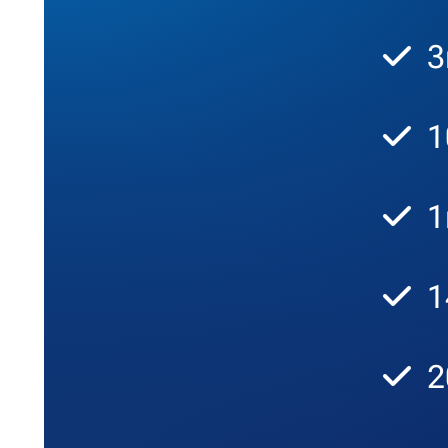
3
1
1
1
2