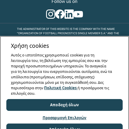
Follow us on
ΤHE ADMINISTRATOR OF THIS WEBSITE IS THE COMPANY WITH THE NAME
"ORGANIZATION OF FOOTBALL PROGNOSTICS SINGLE MEMBER S.A." AND THE
DISTINCTIVE TITLE "OPAP S.A.", WHICH IS BASED IN GREECE, ATHENS, AT 112
LEOFOROS ATHINON STR., WITH REGISTRY NUMBER 46329/06 / B / 00/15 AND
Χρήση cookies
WITH GENERAL COMMERCIAL REGISTRY NUMBER 191625301000.
Αυτός o ιστοτόπος χρησιμοποιεί cookies για τη
© Copyright 2026 - OPAP S.A.
λειτουργία του, τη βελτίωση της εμπειρίας σου και την
παροχή προσωποποιημένων υπηρεσιών. Τα αναγκαία
για τη λειτουργία του ενεργοποιούνται αυτόματα, ενώ τα
υπόλοιπα (προτιμήσεων, επίδοσης, στόχευσης)
χρησιμοποιούνται μόνο με τη συγκατάθεσή σου. Δες
περισσότερα στην
Πολιτική Cookies
ή προσάρμοσε τις
επιλογές σου.
Αποδοχή όλων
Προσαρμογή Επιλογών
18+, 21+ | HGC REGULATED | RISK OF
ADDICTION & ASSET LOSS | EOPAE